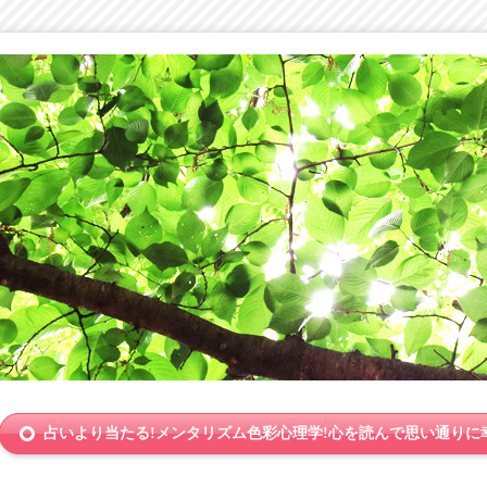
占いより当たる!メンタリズム色彩心理学!心を読んで思い通りに幸